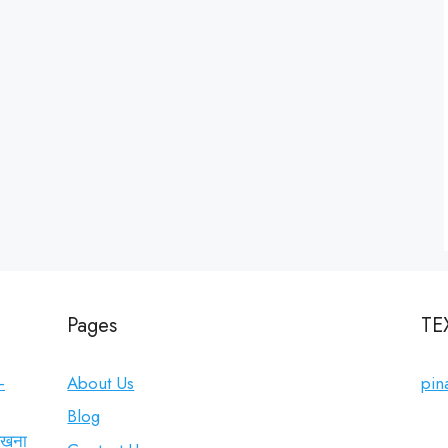
Pages
TE
–
About Us
pina
Blog
लिखना